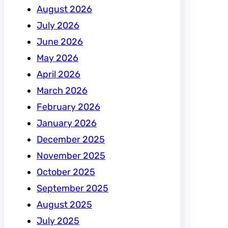
August 2026
July 2026
June 2026
May 2026
April 2026
March 2026
February 2026
January 2026
December 2025
November 2025
October 2025
September 2025
August 2025
July 2025