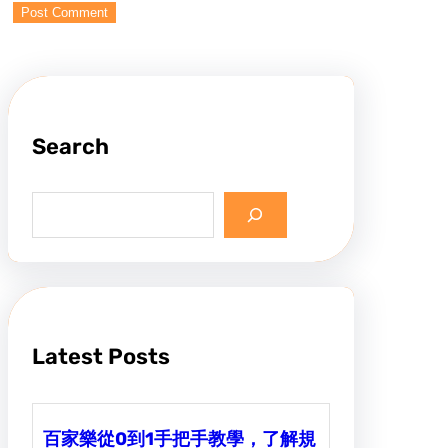
Search
S
e
a
r
c
h
Latest Posts
百家樂從0到1手把手教學，了解規