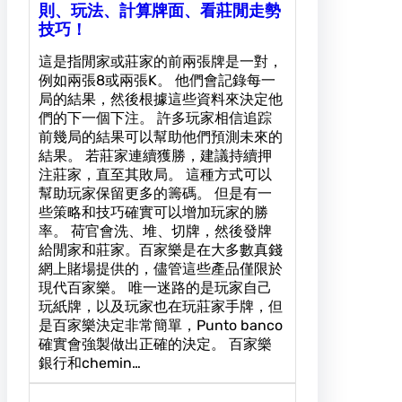
則、玩法、計算牌面、看莊閒走勢
技巧！
這是指閒家或莊家的前兩張牌是一對，
例如兩張8或兩張K。 他們會記錄每一
局的結果，然後根據這些資料來決定他
們的下一個下注。 許多玩家相信追踪
前幾局的結果可以幫助他們預測未來的
結果。 若莊家連續獲勝，建議持續押
注莊家，直至其敗局。 這種方式可以
幫助玩家保留更多的籌碼。 但是有一
些策略和技巧確實可以增加玩家的勝
率。 荷官會洗、堆、切牌，然後發牌
給閒家和莊家。百家樂是在大多數真錢
網上賭場提供的，儘管這些產品僅限於
現代百家樂。 唯一迷路的是玩家自己
玩紙牌，以及玩家也在玩莊家手牌，但
是百家樂決定非常簡單，Punto banco
確實會強製做出正確的決定。 百家樂
銀行和chemin…