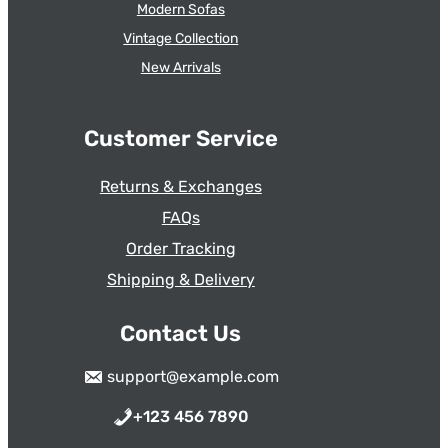
Modern Sofas
Vintage Collection
New Arrivals
Customer Service
Returns & Exchanges
FAQs
Order Tracking
Shipping & Delivery
Contact Us
support@example.com
+123 456 7890