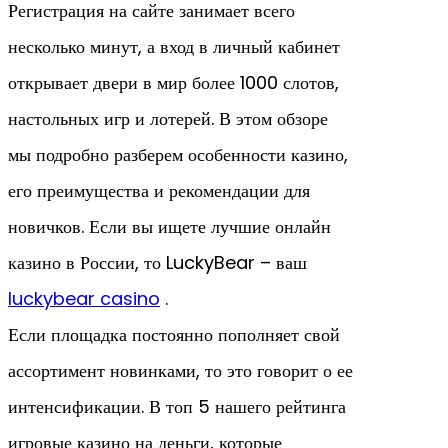
Регистрация на сайте занимает всего
несколько минут, а вход в личный кабинет
открывает двери в мир более 1000 слотов,
настольных игр и лотерей. В этом обзоре
мы подробно разберем особенности казино,
его преимущества и рекомендации для
новичков. Если вы ищете лучшие онлайн
казино в России, то LuckyBear – ваш
luckybear casino
.
Если площадка постоянно пополняет свой
ассортимент новинками, то это говорит о ее
интенсификации. В топ 5 нашего рейтинга
игровые казино на деньги, которые